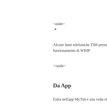
<aside>

📌
Alcune linee telefoniche TIM presen
funzionamento di WHIP
</aside>
Da App
Entra nell'app MyTim e una volta effe