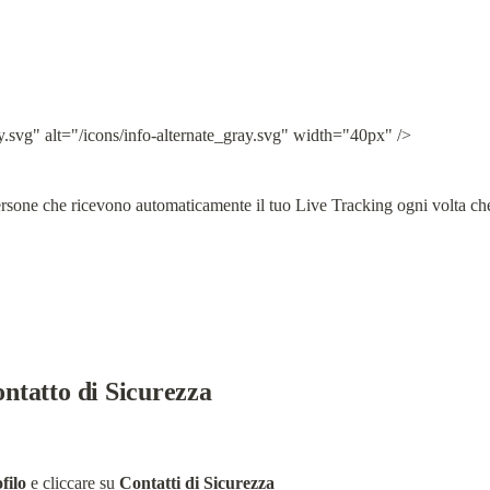
y.svg" alt="/icons/info-alternate_gray.svg" width="40px" />
ersone che ricevono automaticamente il tuo Live Tracking ogni volta che i
tatto di Sicurezza
filo
 e cliccare su 
Contatti di Sicurezza