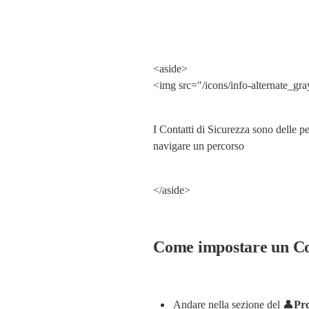
<aside>

<img src="/icons/info-alternate_gra
I Contatti di Sicurezza sono delle p
navigare un percorso
</aside>
Come impostare un Con
Andare nella sezione del 👤
Pro